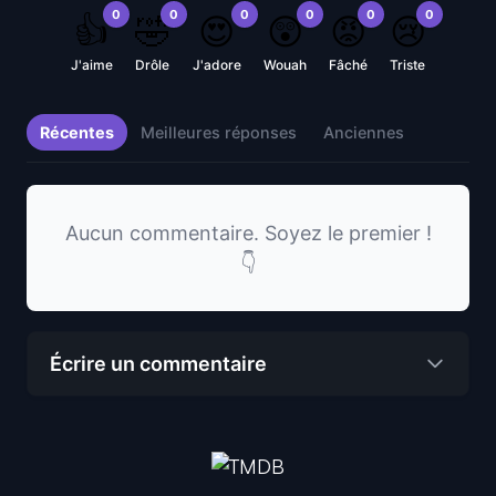
0
0
0
0
0
0
👍
🤣
😍
😲
😡
😢
J'aime
Drôle
J'adore
Wouah
Fâché
Triste
Récentes
Meilleures réponses
Anciennes
Aucun commentaire. Soyez le premier !
👇
Écrire un commentaire