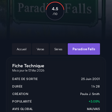
4.5
/10
Accueil
Verse
Séries
Paradise Falls
Fiche Technique
Mis à jour le 13 Mai 2026
DATE DE SORTIE
25 Juin 2001
DURÉE
1 h 28
CRÉATION
Paula J. Smith
POPULARITÉ
+3.05%
AVIS GLOBAL
MAUVAIS