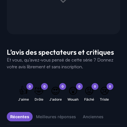
L’avis des spectateurs et critiques
Et vous, qu’avez-vous pensé de cette série ? Donnez
votre avis librement et sans inscription.
0
0
0
0
0
0
👍
🤣
😍
😲
😡
😢
J'aime
Drôle
J'adore
Wouah
Fâché
Triste
Récentes
Meilleures réponses
Anciennes