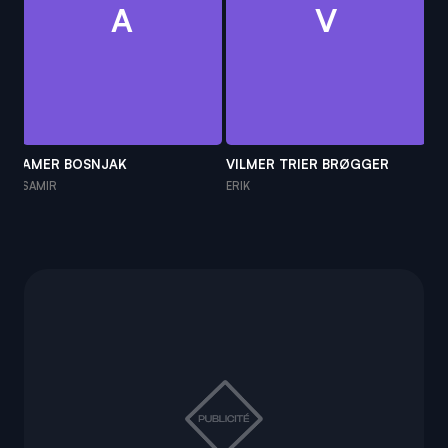
A
V
CA
AMER BOSNJAK
VILMER TRIER BRØGGER
HEI
SAMIR
ERIK
SO