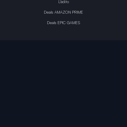
L'édito
Deals AMAZON PRIME
Deals EPIC GAMES
INFINITY AREA®
L'équipe du site
À propos
OpenCritic Outlet
Mentions légales
Politique de confidentialité
Politique sur l'IA