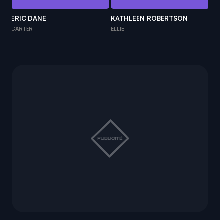
ERIC DANE
KATHLEEN ROBERTSON
AN
CARTER
ELLIE
GR