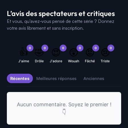
L’avis des spectateurs et critiques
Et vous, qu’avez-vous pensé de cette série ? Donnez
votre avis librement et sans inscription.
0
0
0
0
0
0
👍
🤣
😍
😲
😡
😢
J'aime
Drôle
J'adore
Wouah
Fâché
Triste
Récentes
Meilleures réponses
Anciennes
Aucun commentaire. Soyez le premier !
👇