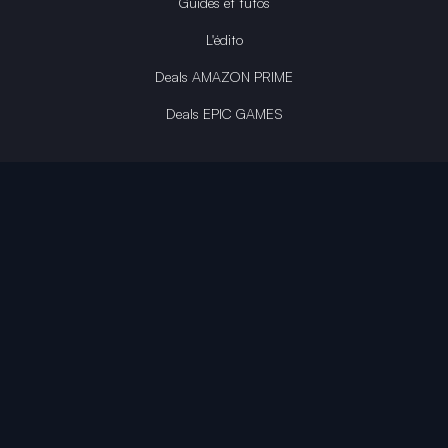
Guides et tutos
L'édito
Deals AMAZON PRIME
Deals EPIC GAMES
INFINITY AREA®
L'équipe du site
À propos
OpenCritic Outlet
Mentions légales
Politique de confidentialité