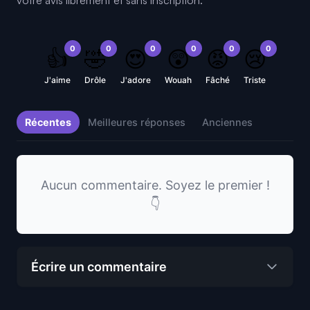
0
0
0
0
0
0
👍
🤣
😍
😲
😡
😢
J'aime
Drôle
J'adore
Wouah
Fâché
Triste
Récentes
Meilleures réponses
Anciennes
Aucun commentaire. Soyez le premier !
👇
Écrire un commentaire