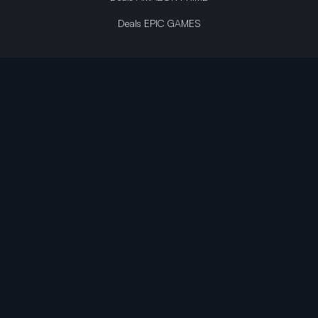
Deals EPIC GAMES
INFINITY AREA®
L'équipe du site
À propos
OpenCritic Outlet
Mentions légales
Politique de confidentialité
Politique sur l'IA
Gestion des cookies