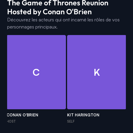
The Game of Thrones Reunion
Hosted by Conan O'Brien
Découvrez les acteurs qui ont incarné les rôles de vos
personnages principaux.
C
K
CONAN O'BRIEN
KIT HARINGTON
SO
HOST
SELF
SE