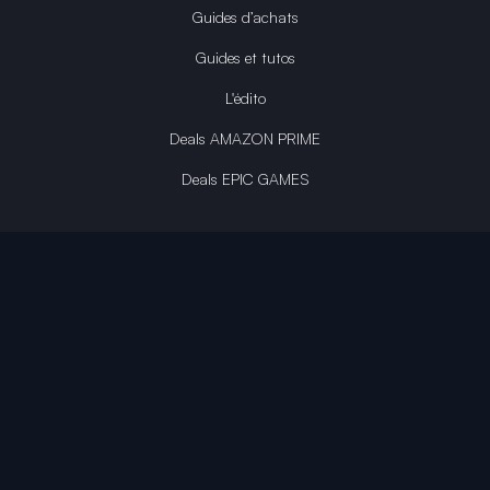
Guides d’achats
Guides et tutos
L'édito
Deals AMAZON PRIME
Deals EPIC GAMES
INFINITY AREA®
L'équipe du site
À propos
OpenCritic Outlet
Mentions légales