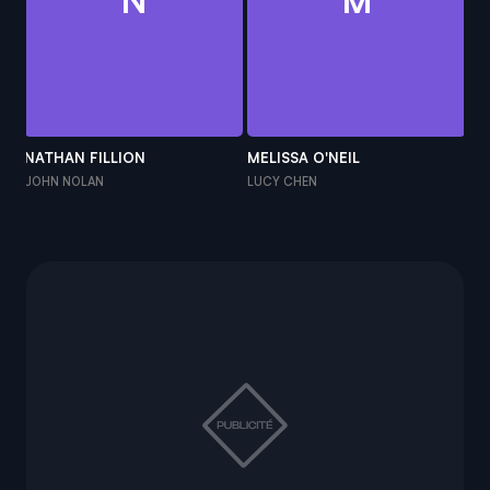
NATHAN FILLION
MELISSA O'NEIL
ER
JOHN NOLAN
LUCY CHEN
TI