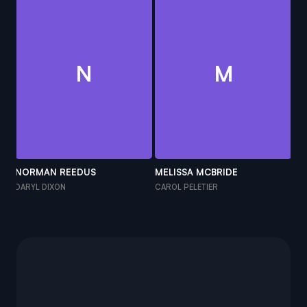
N
M
NORMAN REEDUS
MELISSA MCBRIDE
ED
DARYL DIXON
CAROL PELETIER
AN