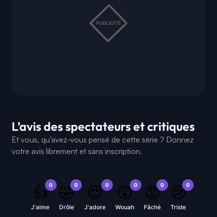
L’avis des spectateurs et critiques
Et vous, qu’avez-vous pensé de cette série ? Donnez
votre avis librement et sans inscription.
0
0
0
0
0
0
👍
🤣
😍
😲
😡
😢
J'aime
Drôle
J'adore
Wouah
Fâché
Triste