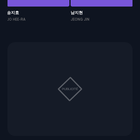
송지효
남지현
채
JO HEE-RA
JEONG JIN
LE