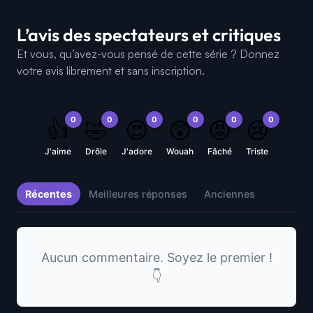
L’avis des spectateurs et critiques
Et vous, qu’avez-vous pensé de cette série ? Donnez
votre avis librement et sans inscription.
0
0
0
0
0
0
👍
🤣
😍
😲
😡
😢
J'aime
Drôle
J'adore
Wouah
Fâché
Triste
Récentes
Meilleures réponses
Anciennes
Aucun commentaire. Soyez le premier !
👇