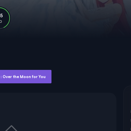
.5
10
 Over the Moon for You