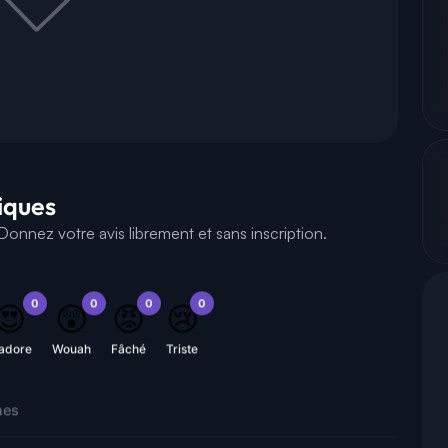
tiques
onnez votre avis librement et sans inscription.
0
0
0
0
😍
😲
😡
😢
'adore
Wouah
Fâché
Triste
nes