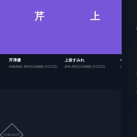
芹
上
芹澤優
上坂すみれ
小原好美
KANAME ARISUGAWA (VOICE)
AYA ARISUGAWA (VOICE)
CHITOSE 