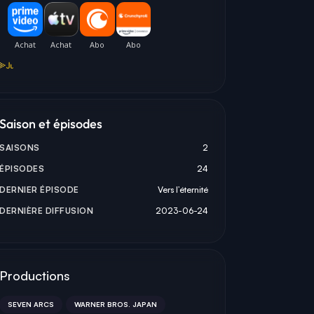
小
大
長
Saison et épisodes
大和田仁美
長久友紀
SAISONS
2
KAGINOJI (VOICE)
CHARLOTTE (VOICE)
AURORA (VOICE)
ÉPISODES
24
DERNIER ÉPISODE
Vers l’éternité
DERNIÈRE DIFFUSION
2023-06-24
Productions
SEVEN ARCS
WARNER BROS. JAPAN