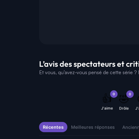
L’avis des spectateurs et cri
Et vous, qu’avez-vous pensé de cette série ? D
0
0
👍
🤣
J'aime
Drôle
J
Récentes
Meilleures réponses
Ancien