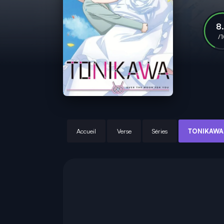
8
/
Accueil
Verse
Séries
TONIKAWA :