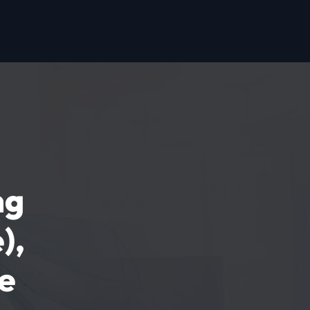
ng
),
e