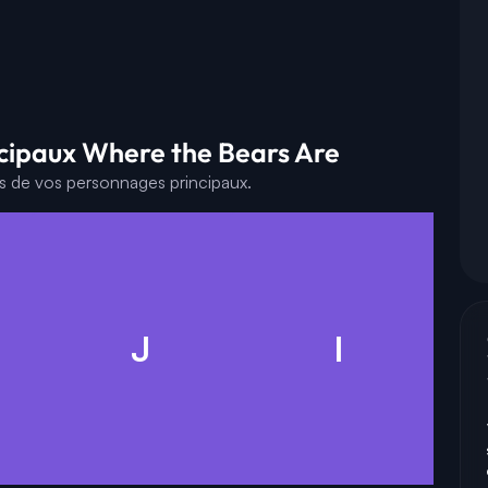
ncipaux Where the Bears Are
es de vos personnages principaux.
J
I