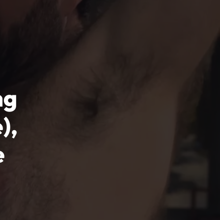
ng
),
e