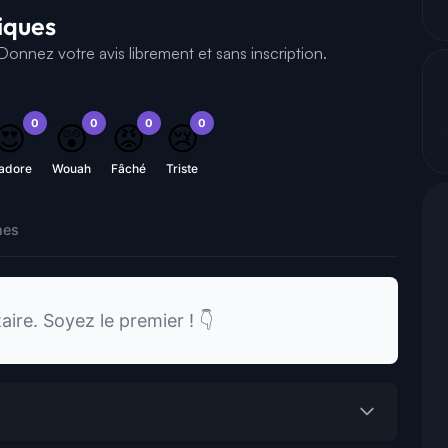
tiques
onnez votre avis librement et sans inscription.
0
0
0
0
😍
😲
😡
😢
'adore
Wouah
Fâché
Triste
nes
re. Soyez le premier ! 👇