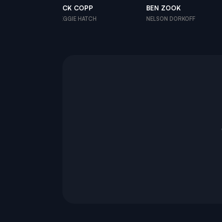
LAND
RICK COPP
BEN ZOOK
ICER
REGGIE HATCH
NELSON DORKOFF