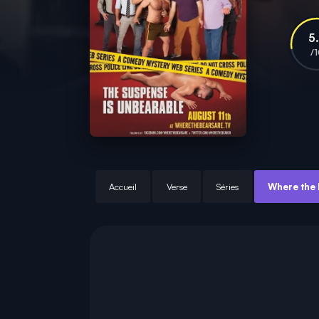
5
/
Accueil
Verse
Séries
Where the 