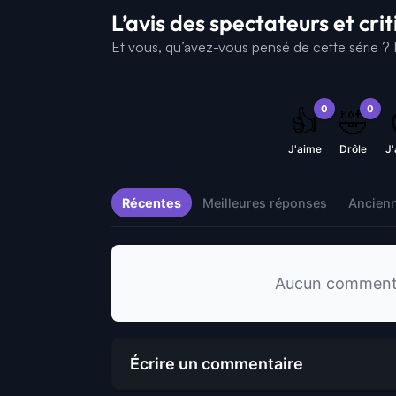
L’avis des spectateurs et cri
Et vous, qu’avez-vous pensé de cette série ? D
0
0
👍
🤣
J'aime
Drôle
J
Récentes
Meilleures réponses
Ancien
Aucun commentai
Écrire un commentaire