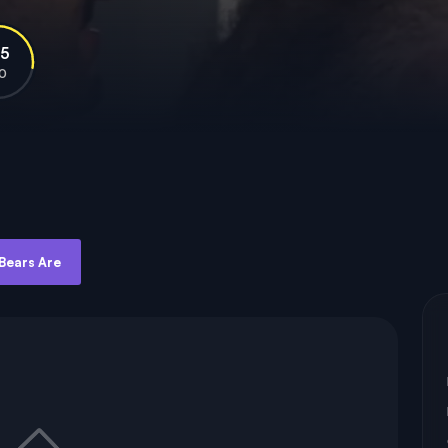
.5
10
Bears Are