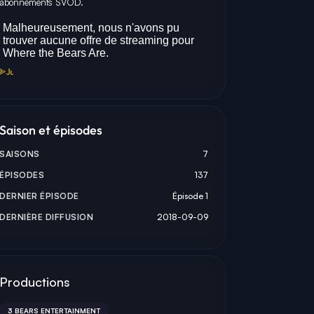
abonnements SVOD.
ANDERS
GEORGE UNDA
PETE FINLAND
E WINTERS
DETECTIVE MARTINEZ
POLICE OFFICER
Saison et épisodes
SAISONS
7
ÉPISODES
137
DERNIER ÉPISODE
Épisode 1
DERNIÈRE DIFFUSION
2018-09-09
Productions
3 BEARS ENTERTAINMENT