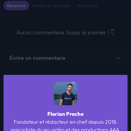
Récentes
Meilleures réponses
Anciennes
Aucun commentaire. Soyez le premier ! 👇
Écrire un commentaire
Florian Prache
Fondateur et rédacteur en chef depuis 2018,
spécialiste du jeu vidéo et des productions AAA.