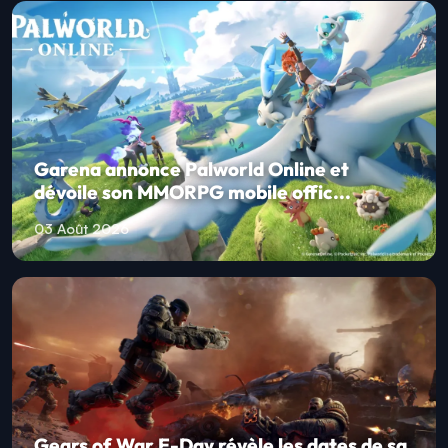
Garena annonce Palworld Online et
dévoile son MMORPG mobile offic...
03 Août 2026
Gears of War E-Day révèle les dates de sa