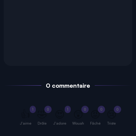
0 commentaire
1
0
1
0
0
0
👍
🤣
😍
😲
😡
😢
J'aime
Drôle
J'adore
Wouah
Fâché
Triste