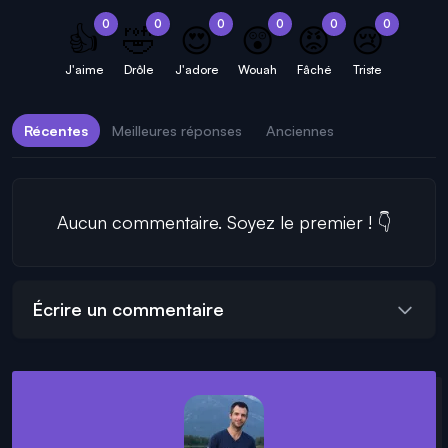
0
0
0
0
0
0
👍
🤣
😍
😲
😡
😢
J'aime
Drôle
J'adore
Wouah
Fâché
Triste
Récentes
Meilleures réponses
Anciennes
Aucun commentaire. Soyez le premier ! 👇
Écrire un commentaire