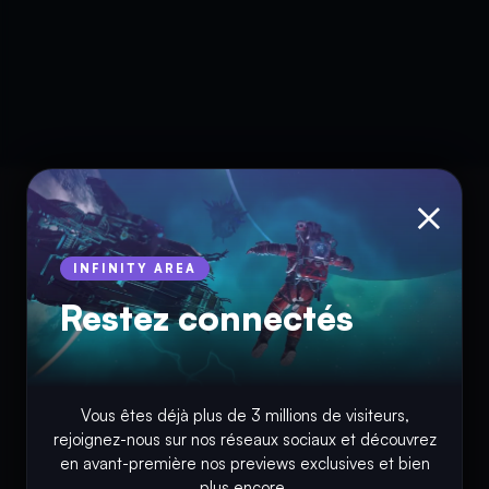
×
INFINITY AREA
Restez connectés
Vous êtes déjà plus de 3 millions de visiteurs,
© Copyright 2018 - 2026
rejoignez-nous sur nos réseaux sociaux et découvrez
en avant-première nos previews exclusives et bien
INFINITY AREA®
est une
marque française
déposée, un site
plus encore.