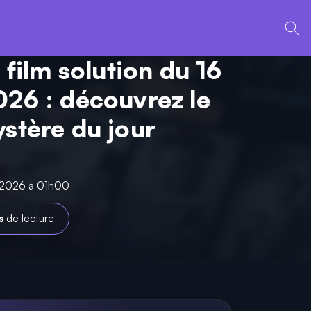
1 film solution du 16
026 : découvrez le
ystère du jour
n 2026 à 01h00
s
de lecture