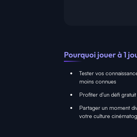
Pourquoi jouer à 1 jo
Tester vos connaissances
moins connues
Profiter d’un défi gratu
Partager un moment dive
votre culture cinémato