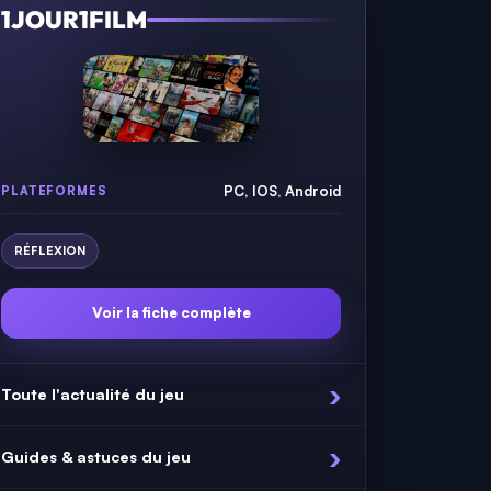
1JOUR1FILM
PC, IOS, Android
PLATEFORMES
RÉFLEXION
Voir la fiche complète
Toute l'actualité du jeu
Guides & astuces du jeu