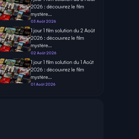
2026 : découvrez le film
mystère...
03 Août 2026
1 jour 1 film solution du 2 Août
2026 : découvrez le film
mystère...
02 Août 2026
1 jour 1 film solution du 1 Août
2026 : découvrez le film
mystère...
01 Août 2026