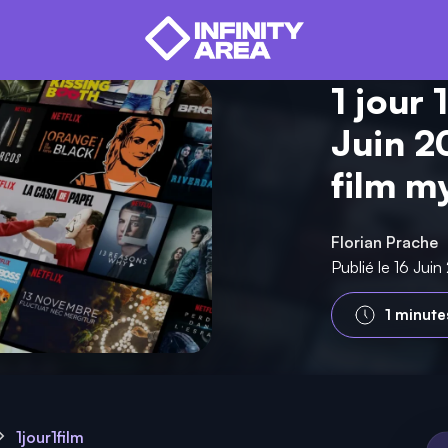
1 jour 
Juin 2
film m
Florian Prache
Publié le 16 Jui
1 minute
1jour1film