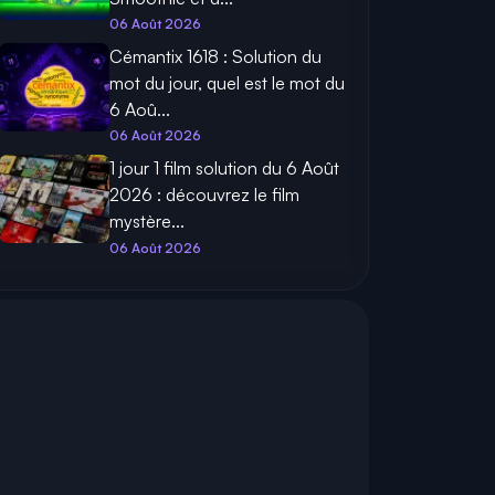
06 Août 2026
Cémantix 1618 : Solution du
mot du jour, quel est le mot du
6 Aoû...
06 Août 2026
1 jour 1 film solution du 6 Août
2026 : découvrez le film
mystère...
06 Août 2026