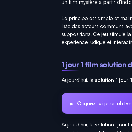
un film mystère à partir d’indice
Le principe est simple et mali
liste des acteurs communs avec
suppositions. Ce jeu stimule 
expérience ludique et interacti
1 jour 1 film solution
Aujourd’hui, la
solution 1 jour 1
Cliquez ici
pour
obteni
Aujourd’hui, la
solution 1jour1f