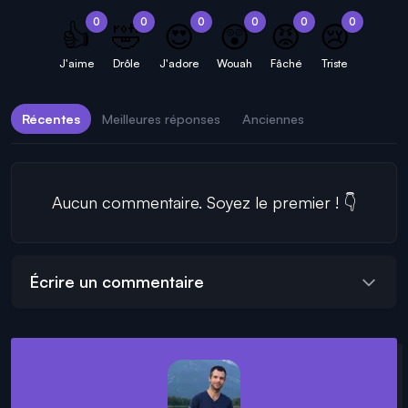
0
0
0
0
0
0
👍
🤣
😍
😲
😡
😢
J'aime
Drôle
J'adore
Wouah
Fâché
Triste
Récentes
Meilleures réponses
Anciennes
Aucun commentaire. Soyez le premier ! 👇
Écrire un commentaire