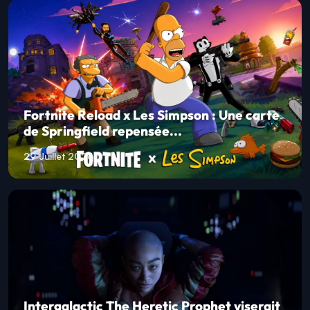
The Division Resurgence arrive
gratuitement sur PC avec une avent...
30 Juillet 2026
Fortnite Reload x Les Simpson : Une carte
de Springfield repensée...
29 Juillet 2026