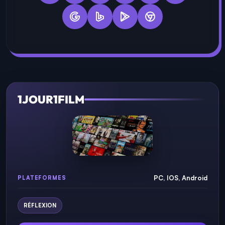
Vous êtes passionné par les Jeux Vidéo,
les dernières tendances High-Tech ou les
Films et Séries. Suivez-nous pour ne rien
manquer de l'actu qui compte,
directement dans votre feed.
1JOUR1FILM