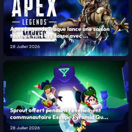
Une fuite dévoile la possible sortie de 007
First Light sur Ninte...
28 Juillet 2026
Apex Legends Traque lance une saison
tournée vers la chasse avec ...
28 Juillet 2026