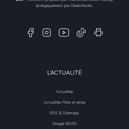
© Copyright 2018 - 2026
INFINITY AREA®
est une
marque française
déposée, un site
d'actualités dans l'univers du gaming, high tech, cinémas, séries
et films, partageant la passion depuis 2018. Les marques et
photographies présentes sur ce site appartiennent à leurs
propriétaires respectifs.
INFINITY AREA®
est la propriété exclusive de la société
Altitude
Dev®
, fièrement propulsé par Andromede CMS, hébergé
écologiquement par
GreenHoster
.