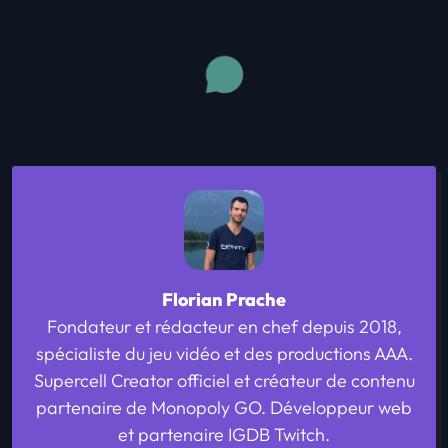
0
0
0
0
0
0
👍
🤣
😍
😲
😡
😢
J'aime
Drôle
J'adore
Wouah
Fâché
Triste
Récentes
Meilleures réponses
Anciennes
Aucun commentaire. Soyez le premier ! 👇
Écrire un commentaire