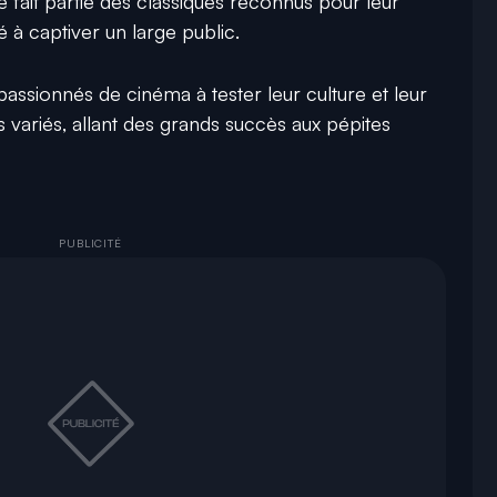
 fait partie des classiques reconnus pour leur
é à captiver un large public.
 passionnés de cinéma à tester leur culture et leur
 variés, allant des grands succès aux pépites