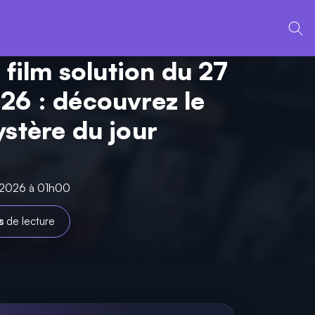
1 film solution du 27
26 : découvrez le
ystère du jour
i 2026 à 01h00
s
de lecture