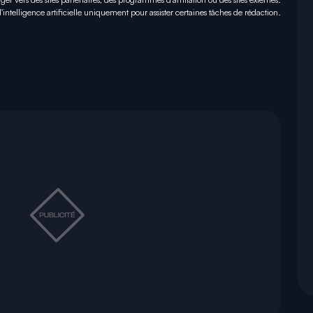
 d'intelligence artificielle uniquement pour
assister certaines tâches
de rédaction.