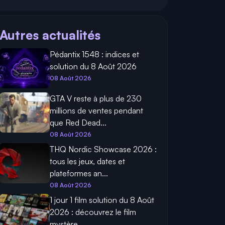
Autres actualités
Pédantix 1548 : indices et
solution du 8 Août 2026
08 Août 2026
GTA V reste à plus de 230
millions de ventes pendant
que Red Dead...
08 Août 2026
THQ Nordic Showcase 2026 :
tous les jeux, dates et
plateformes an...
08 Août 2026
1 jour 1 film solution du 8 Août
2026 : découvrez le film
mystère...