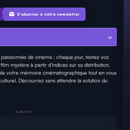
S'abonner à notre newsletter
es passionnés de cinéma : chaque jour, testez vos
lm mystère à partir d’indices sur sa distribution.
timule votre mémoire cinématographique tout en vous
ulturel. Découvrez sans attendre la solution du