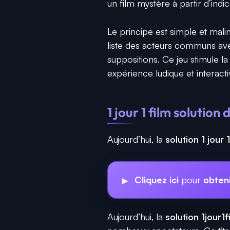
un film mystère à partir d’indice
Le principe est simple et mali
liste des acteurs communs avec
suppositions. Ce jeu stimule 
expérience ludique et interacti
1 jour 1 film solution
Aujourd’hui, la
solution 1 jour 1
Cliquez ici
pour
obteni
Aujourd’hui, la
solution 1jour1f