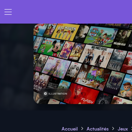
ILLUSTRATION
Accueil
Actualités
Jeux