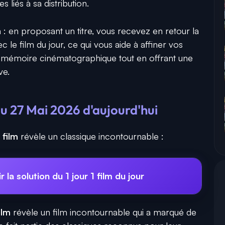
s liés à sa distribution.
n : en proposant un titre, vous recevez en retour la
 le film du jour, ce qui vous aide à affiner vos
la mémoire cinématographique tout en offrant une
ve.
 du 27 Mai 2026 d'aujourd'hui
 film
révèle un classique incontournable :
r la solution du 1 jour 1 film du jour
ilm
révèle un film incontournable qui a marqué de