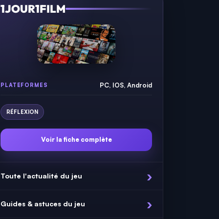
1JOUR1FILM
PC, IOS, Android
PLATEFORMES
RÉFLEXION
Voir la fiche complète
Toute l'actualité du jeu
Guides & astuces du jeu