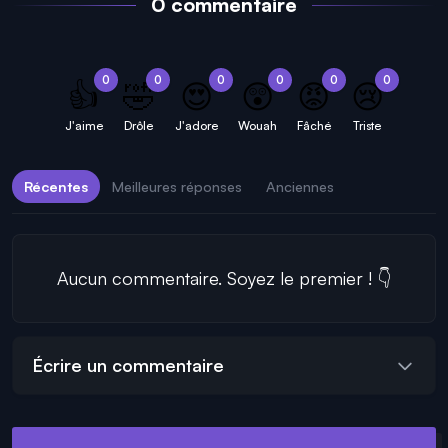
0 commentaire
0
0
0
0
0
0
👍
🤣
😍
😲
😡
😢
J'aime
Drôle
J'adore
Wouah
Fâché
Triste
Récentes
Meilleures réponses
Anciennes
Aucun commentaire. Soyez le premier ! 👇
Écrire un commentaire