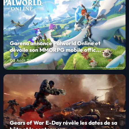
Garena annonce Palworld Online et
dévoile son MMORPG mobile offic...
03 Août 2026
Gears of War E-Day révèle les dates de sa