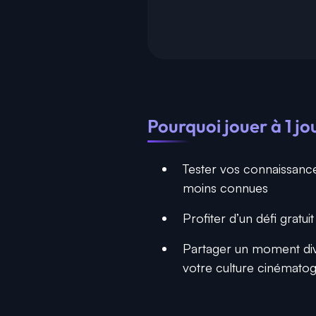
Pourquoi jouer à 1 jo
Tester vos connaissances
moins connues
Profiter d’un défi gratu
Partager un moment dive
votre culture cinémato