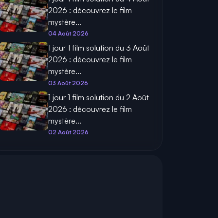
2026 : découvrez le film
mystère...
04 Août 2026
1 jour 1 film solution du 3 Août
2026 : découvrez le film
mystère...
03 Août 2026
1 jour 1 film solution du 2 Août
2026 : découvrez le film
mystère...
02 Août 2026