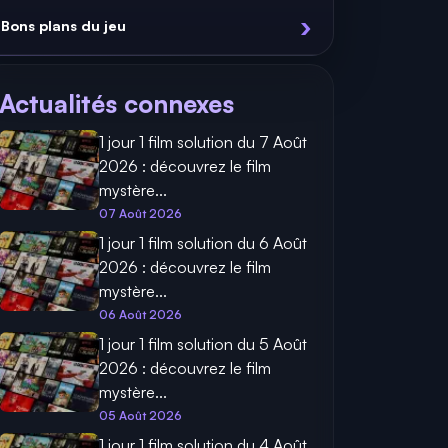
Bons plans du jeu
Actualités connexes
1 jour 1 film solution du 7 Août
2026 : découvrez le film
mystère...
07 Août 2026
1 jour 1 film solution du 6 Août
2026 : découvrez le film
mystère...
06 Août 2026
1 jour 1 film solution du 5 Août
2026 : découvrez le film
mystère...
05 Août 2026
1 jour 1 film solution du 4 Août