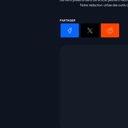
Notre rédaction utilise des outils
PARTAGER