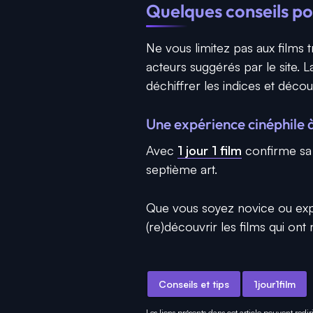
Quelques conseils pou
Ne vous limitez pas aux films 
acteurs suggérés par le site. 
déchiffrer les indices et découv
Une expérience cinéphile
Avec
1 jour 1 film
confirme sa 
septième art.
Que vous soyez novice ou expe
(re)découvrir les films qui ont
Conseils et tips
1jour1film
Les liens présents dans cet article peuvent redir