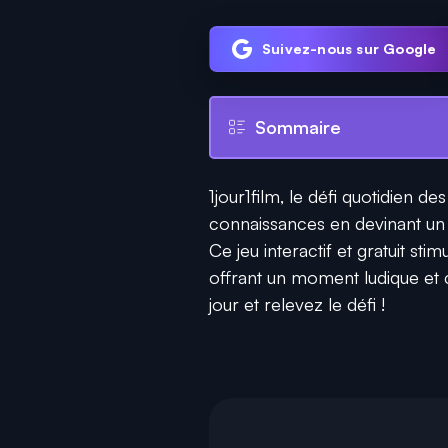
Suivez-nous sur Google
Sommaire
1jour1film, le défi quotidien d
connaissances en devinant un fi
Ce jeu interactif et gratuit s
offrant un moment ludique et c
jour et relevez le défi !