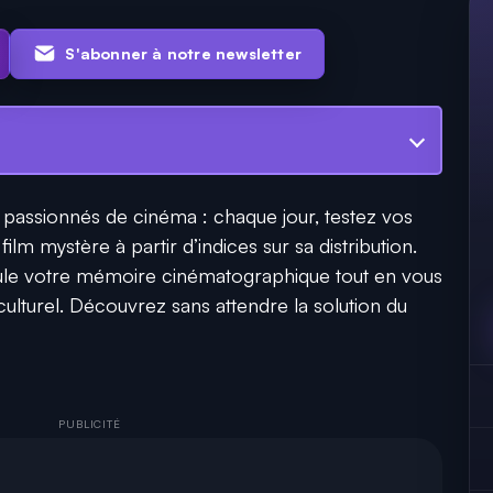
S'abonner à notre newsletter
es passionnés de cinéma : chaque jour, testez vos
lm mystère à partir d’indices sur sa distribution.
timule votre mémoire cinématographique tout en vous
ulturel. Découvrez sans attendre la solution du