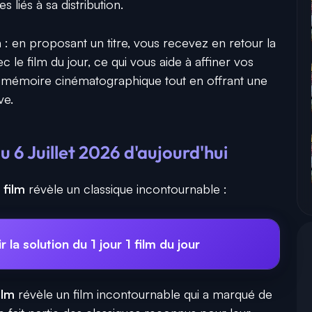
s liés à sa distribution.
n : en proposant un titre, vous recevez en retour la
 le film du jour, ce qui vous aide à affiner vos
la mémoire cinématographique tout en offrant une
ve.
 du 6 Juillet 2026 d'aujourd'hui
 film
révèle un classique incontournable :
r la solution du 1 jour 1 film du jour
ilm
révèle un film incontournable qui a marqué de