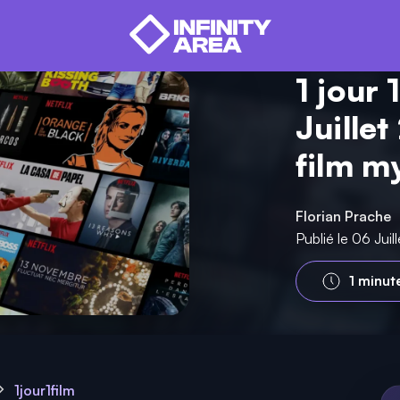
1 jour 
Juillet
film m
Florian Prache
Publié le 06 Jui
1 minut
1jour1film