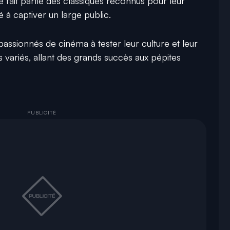
 fait partie des classiques reconnus pour leur
é à captiver un large public.
 passionnés de cinéma à tester leur culture et leur
 variés, allant des grands succès aux pépites