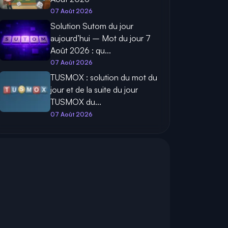
07 Août 2026
Solution Sutom du jour
aujourd’hui – Mot du jour 7
Août 2026 : qu...
07 Août 2026
TUSMOX : solution du mot du
jour et de la suite du jour
TUSMOX du...
07 Août 2026