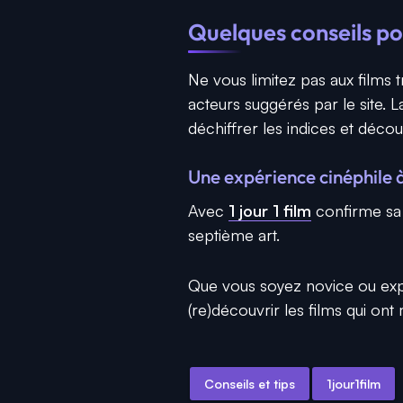
Quelques conseils pou
Ne vous limitez pas aux films 
acteurs suggérés par le site. 
déchiffrer les indices et découv
Une expérience cinéphile
Avec
1 jour 1 film
confirme sa 
septième art.
Que vous soyez novice ou expe
(re)découvrir les films qui ont
Conseils et tips
1jour1film