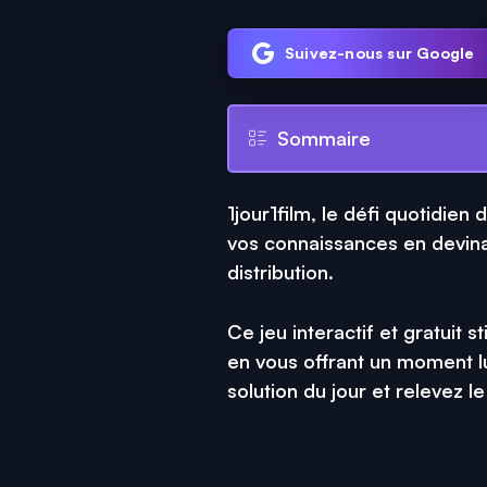
Suivez-nous sur Google
Sommaire
1jour1film, le défi quotidien
vos connaissances en devinan
distribution.
Ce jeu interactif et gratuit
en vous offrant un moment lu
solution du jour et relevez le 