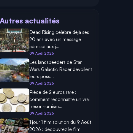
Autres actualités
Dead Rising célèbre déjà ses
20 ans avec un message
adressé aux j...
09 Août 2026
Les landspeeders de Star
Wars Galactic Racer dévoilent
leurs poss...
09 Août 2026
Pièce de 2 euros rare :
comment reconnaître un vrai
trésor numism...
09 Août 2026
1 jour 1 film solution du 9 Août
2026 : découvrez le film