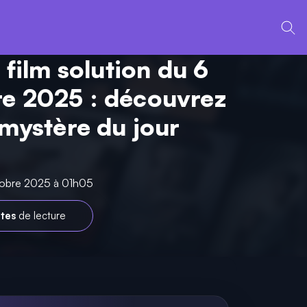
1 film solution du 6
e 2025 : découvrez
 mystère du jour
tobre 2025 à 01h05
utes
de lecture