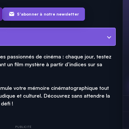
S'abonner à notre newsletter
 des passionnés de cinéma : chaque jour, testez
t un film mystère à partir d’indices sur sa
 stimule votre mémoire cinématographique tout
dique et culturel. Découvrez sans attendre la
défi !