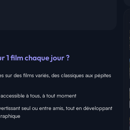
ur 1 film chaque jour ?
 sur des films variés, des classiques aux pépites
it accessible à tous, à tout moment
rtissant seul ou entre amis, tout en développant
graphique