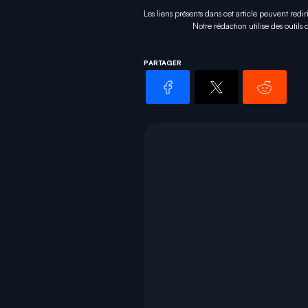
Les liens présents dans cet article peuvent redir
Notre rédaction utilise des outils
PARTAGER