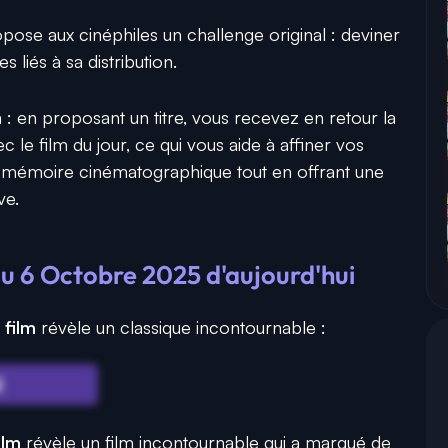
pose aux cinéphiles un challenge original : deviner
s liés à sa distribution.
n : en proposant un titre, vous recevez en retour la
 le film du jour, ce qui vous aide à affiner vos
la mémoire cinématographique tout en offrant une
ve.
n du 6 Octobre 2025 d'aujourd'hui
 film
révèle un classique incontournable :
l
ilm
révèle un film incontournable qui a marqué de