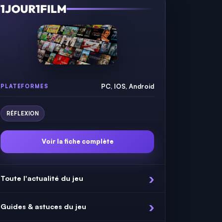
1JOUR1FILM
PC, IOS, Android
PLATEFORMES
RÉFLEXION
Voir la fiche complète
Toute l'actualité du jeu
Guides & astuces du jeu