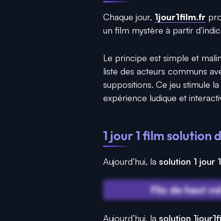
Chaque jour,
1jour1film.fr
pro
un film mystère à partir d’indice
Le principe est simple et mali
liste des acteurs communs avec
suppositions. Ce jeu stimule 
expérience ludique et interacti
1 jour 1 film solutio
Aujourd’hui, la
solution 1 jour 1
Flic de haut vo
Aujourd’hui, la
solution 1jour1f