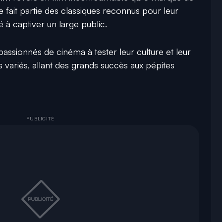
 fait partie des classiques reconnus pour leur
é à captiver un large public.
 passionnés de cinéma à tester leur culture et leur
 variés, allant des grands succès aux pépites