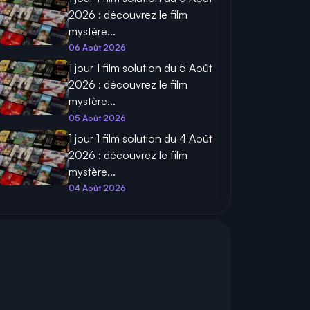
2026 : découvrez le film
mystère...
06 Août 2026
1 jour 1 film solution du 5 Août
2026 : découvrez le film
mystère...
05 Août 2026
1 jour 1 film solution du 4 Août
2026 : découvrez le film
mystère...
04 Août 2026