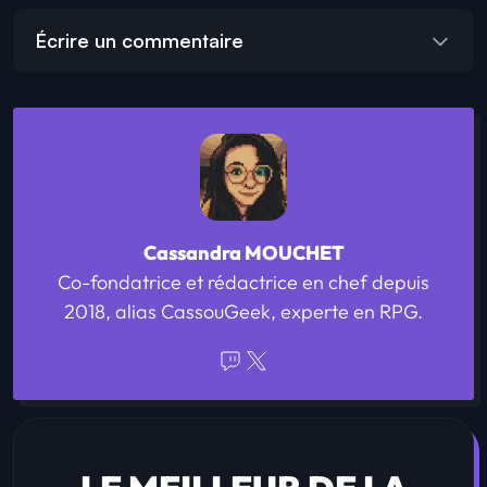
Écrire un commentaire
Cassandra MOUCHET
Co-fondatrice et rédactrice en chef depuis
2018, alias CassouGeek, experte en RPG.