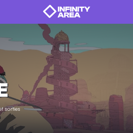
E
t sorties