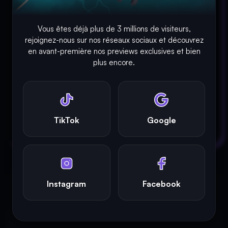
les dernières tendances High-Tech ou les
Films et Séries. Suivez-nous pour ne rien
Vous êtes déjà plus de 3 millions de visiteurs,
manquer de l'actu qui compte,
rejoignez-nous sur nos réseaux sociaux et découvrez
directement dans votre feed.
en avant-première nos previews exclusives et bien
plus encore.
TikTok
Google
Instagram
Facebook