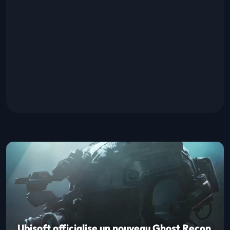
Ubisoft officialise un nouveau Ghost Recon