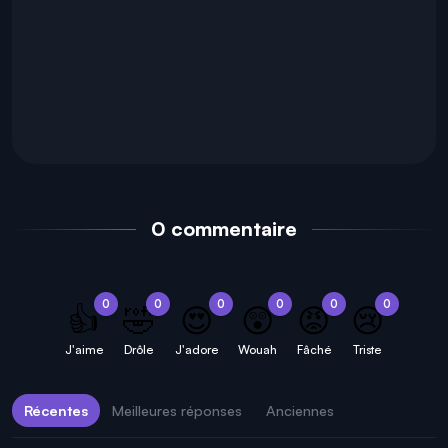
0 commentaire
0
0
0
0
0
0
👍
🤣
😍
😲
😡
😢
J'aime
Drôle
J'adore
Wouah
Fâché
Triste
Récentes
Meilleures réponses
Anciennes