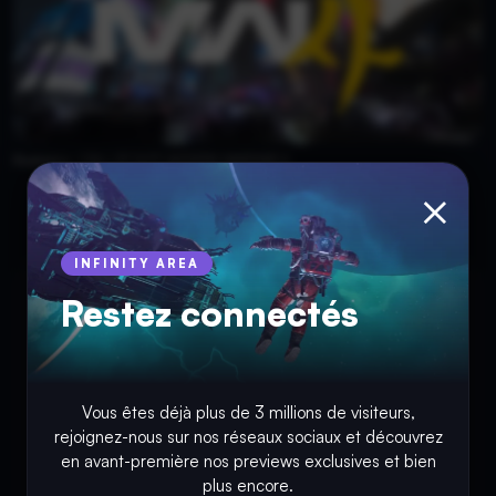
Illustration : CALL OF DUTY MODERN WARFARE 4
×
INFINITY AREA
Restez connectés
Vous êtes déjà plus de 3 millions de visiteurs,
rejoignez-nous sur nos réseaux sociaux et découvrez
en avant-première nos previews exclusives et bien
plus encore.