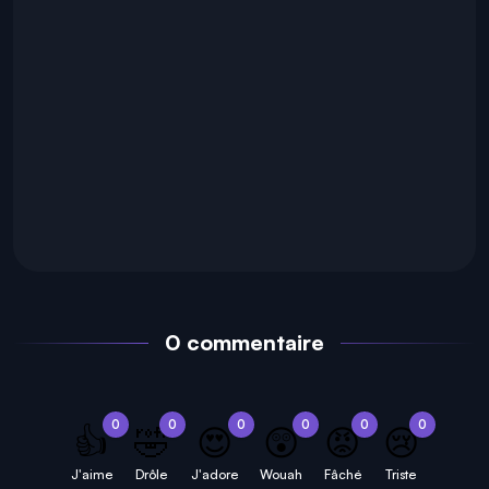
0 commentaire
0
0
0
0
0
0
👍
🤣
😍
😲
😡
😢
J'aime
Drôle
J'adore
Wouah
Fâché
Triste