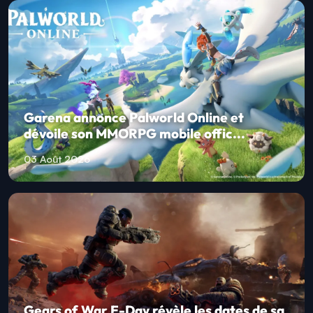
Garena annonce Palworld Online et
dévoile son MMORPG mobile offic...
03 Août 2026
Gears of War E-Day révèle les dates de sa