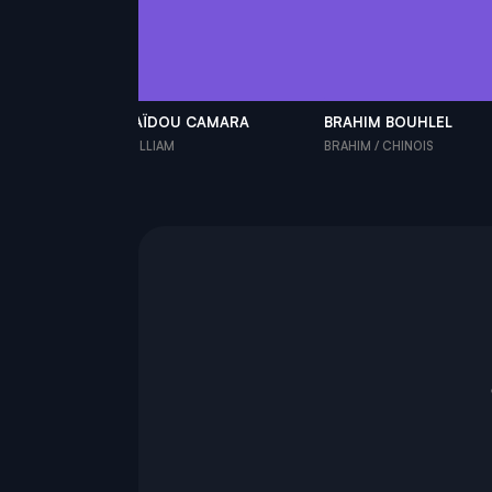
GUILLAUME
SAÏDOU CAMARA
BRAHIM BOUHLEL
WILLIAM
BRAHIM / CHINOIS