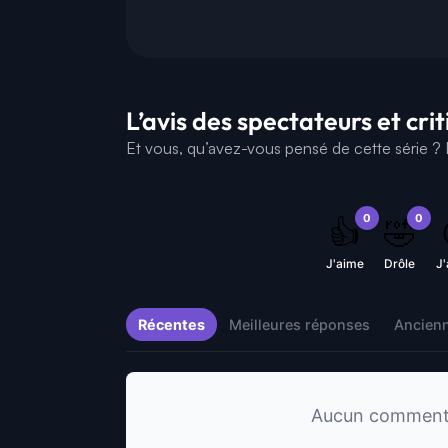
L’avis des spectateurs et cri
Et vous, qu’avez-vous pensé de cette série ? D
0
0
👍
🤣
J'aime
Drôle
J
Récentes
Meilleures réponses
Ancien
Aucun commentai