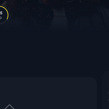
.5
10