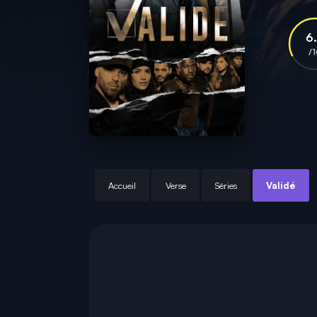
6
/
Accueil
Verse
Séries
Validé