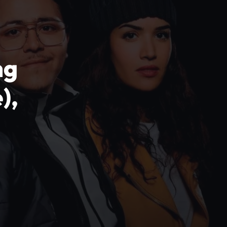
ng
),