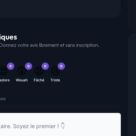
tiques
onnez votre avis librement et sans inscription.
0
0
0
0
😍
😲
😡
😢
'adore
Wouah
Fâché
Triste
nes
re. Soyez le premier ! 👇