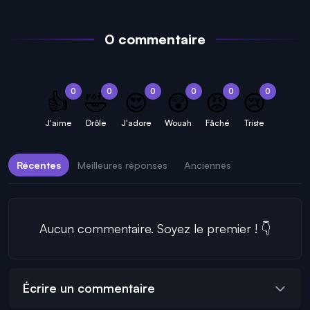
0 commentaire
0
0
0
0
0
0
👍
🤣
😍
😲
😡
😢
J'aime
Drôle
J'adore
Wouah
Fâché
Triste
Récentes
Meilleures réponses
Anciennes
Aucun commentaire. Soyez le premier ! 👇
Écrire un commentaire