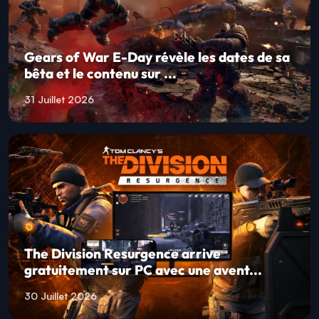
Gears of War E-Day révèle les dates de sa
bêta et le contenu sur ...
31 Juillet 2026
The Division Resurgence arrive
gratuitement sur PC avec une avent...
30 Juillet 2026