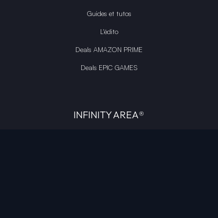
Guides et tutos
L'édito
Deals AMAZON PRIME
Deals EPIC GAMES
INFINITY AREA®
L'équipe du site
À propos
OpenCritic Outlet
Mentions légales