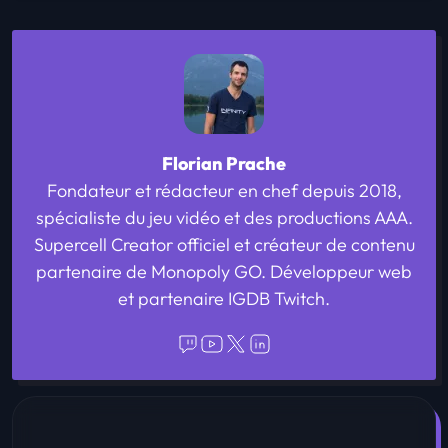
Florian Prache
Fondateur et rédacteur en chef depuis 2018,
spécialiste du jeu vidéo et des productions AAA.
Supercell Creator officiel et créateur de contenu
partenaire de Monopoly GO. Développeur web
et partenaire IGDB Twitch.