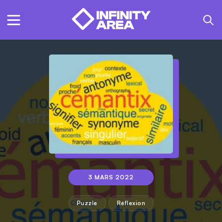
3 MARS 2022
Puzzle
Réflexion