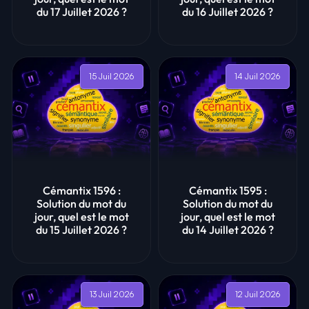
du 17 Juillet 2026 ?
du 16 Juillet 2026 ?
15 Juil 2026
14 Juil 2026
Cémantix 1596 :
Cémantix 1595 :
Solution du mot du
Solution du mot du
jour, quel est le mot
jour, quel est le mot
du 15 Juillet 2026 ?
du 14 Juillet 2026 ?
13 Juil 2026
12 Juil 2026