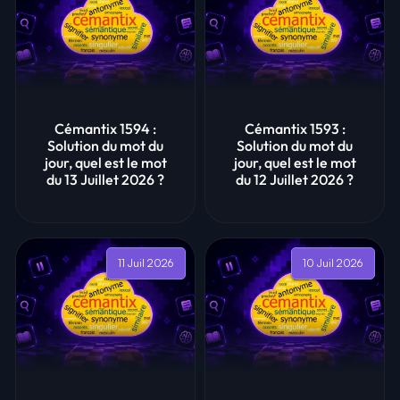
Cémantix 1594 :
Cémantix 1593 :
Solution du mot du
Solution du mot du
jour, quel est le mot
jour, quel est le mot
du 13 Juillet 2026 ?
du 12 Juillet 2026 ?
11 Juil 2026
10 Juil 2026