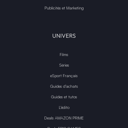
Publicités et Marketing
UNIVERS
Films
Séries
eSport Français
Guides d’achats
Guides et tutos
L'édito
Deals AMAZON PRIME