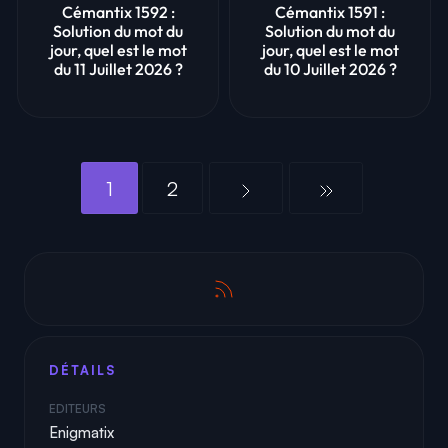
Cémantix 1592 :
Cémantix 1591 :
Solution du mot du
Solution du mot du
jour, quel est le mot
jour, quel est le mot
du 11 Juillet 2026 ?
du 10 Juillet 2026 ?
1
2
DÉTAILS
EDITEURS
Enigmatix