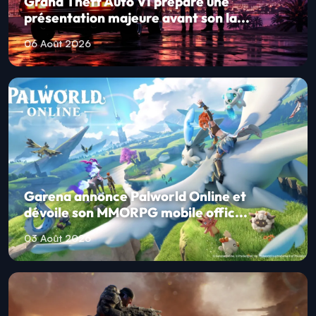
Grand Theft Auto VI prépare une
présentation majeure avant son la...
06 Août 2026
Garena annonce Palworld Online et
dévoile son MMORPG mobile offic...
03 Août 2026