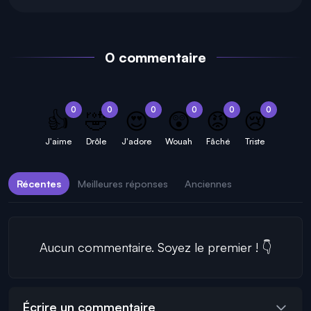
0 commentaire
0
0
0
0
0
0
👍
🤣
😍
😲
😡
😢
J'aime
Drôle
J'adore
Wouah
Fâché
Triste
Récentes
Meilleures réponses
Anciennes
Aucun commentaire. Soyez le premier ! 👇
Écrire un commentaire