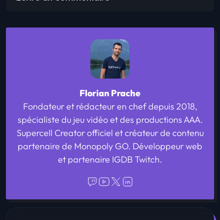
Florian Prache
Fondateur et rédacteur en chef depuis 2018,
spécialiste du jeu vidéo et des productions AAA.
Supercell Creator officiel et créateur de contenu
partenaire de Monopoly GO. Développeur web
et partenaire IGDB Twitch.