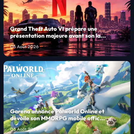
Grand Theft Auto VI prépare une
présentation majeure avant son la...
06 Août 2026
Garena annonce Palworld Online et
dévoile son MMORPG mobile offic...
03 Août 2026