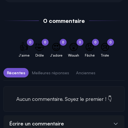
0 commentaire
0
0
0
0
0
0
👍
🤣
😍
😲
😡
😢
J'aime
Drôle
J'adore
Wouah
Fâché
Triste
Récentes
Meilleures réponses
Anciennes
Aucun commentaire. Soyez le premier ! 👇
Écrire un commentaire