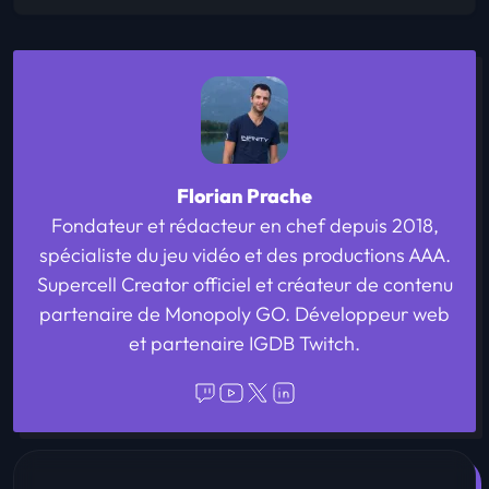
Florian Prache
Fondateur et rédacteur en chef depuis 2018,
spécialiste du jeu vidéo et des productions AAA.
Supercell Creator officiel et créateur de contenu
partenaire de Monopoly GO. Développeur web
et partenaire IGDB Twitch.