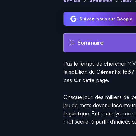
Accueil
Actualités
Jeux
Suivez-nous sur Google
Sommaire
Pas le temps de chercher ? Vou
la solution du
Cémantix 1537
bas sur cette page.
Chaque jour, des milliers de j
jeu de mots devenu incontourn
linguistique. Entre analyse cont
mot secret à partir d’indices s