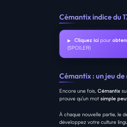
Cémantix indice du 17
Cliquez ici
pour
obteni
(SPOILER)
Cémantix : un jeu de 
Encore une fois,
Cémantix
sur
prouve qu’un mot
simple peu
À chaque nouvelle partie, le dé
développez votre culture ling