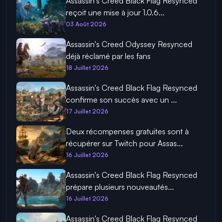
Assassin’s Creed Black Flag Resynced
reçoit une mise à jour 1.0.6...
03 Août 2026
Assassin's Creed Odyssey Resynced
déjà réclamé par les fans
18 Juillet 2026
Assassin's Creed Black Flag Resynced
confirme son succès avec un ...
17 Juillet 2026
Deux récompenses gratuites sont à
récupérer sur Twitch pour Assas...
16 Juillet 2026
Assassin's Creed Black Flag Resynced
prépare plusieurs nouveautés...
16 Juillet 2026
Assassin's Creed Black Flag Resynced