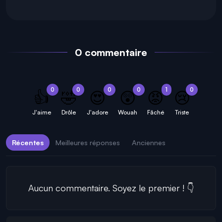
0 commentaire
0
0
0
0
1
0
👍
🤣
😍
😲
😡
😢
J'aime
Drôle
J'adore
Wouah
Fâché
Triste
Récentes
Meilleures réponses
Anciennes
Aucun commentaire. Soyez le premier ! 👇