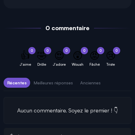
0 commentaire
0
0
0
0
0
0
👍
🤣
😍
😲
😡
😢
J'aime
Drôle
J'adore
Wouah
Fâché
Triste
Récentes
Meilleures réponses
Anciennes
Aucun commentaire. Soyez le premier ! 👇