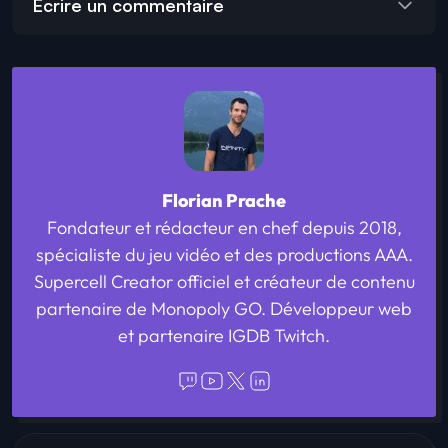
Écrire un commentaire
Florian Prache
Fondateur et rédacteur en chef depuis 2018,
spécialiste du jeu vidéo et des productions AAA.
Supercell Creator officiel et créateur de contenu
partenaire de Monopoly GO. Développeur web
et partenaire IGDB Twitch.