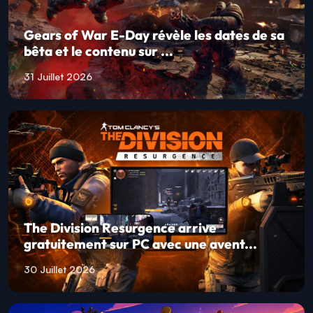
Gears of War E-Day révèle les dates de sa
bêta et le contenu sur ...
31 Juillet 2026
The Division Resurgence arrive
gratuitement sur PC avec une avent...
30 Juillet 2026