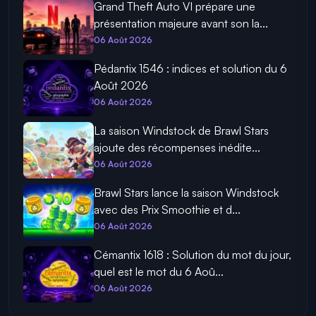
Grand Theft Auto VI prépare une
présentation majeure avant son la...
06 Août 2026
Pédantix 1546 : indices et solution du 6
Août 2026
06 Août 2026
La saison Windstock de Brawl Stars
ajoute des récompenses inédite...
06 Août 2026
Brawl Stars lance la saison Windstock
avec des Prix Smoothie et d...
06 Août 2026
Cémantix 1618 : Solution du mot du jour,
quel est le mot du 6 Aoû...
06 Août 2026