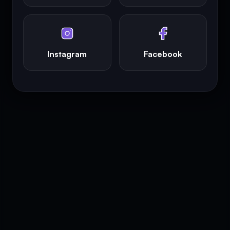
Instagram
Facebook