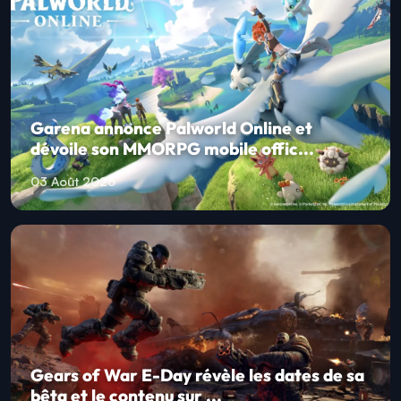
Garena annonce Palworld Online et
dévoile son MMORPG mobile offic...
03 Août 2026
Gears of War E-Day révèle les dates de sa
bêta et le contenu sur ...