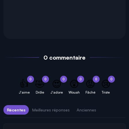
0 commentaire
0
0
0
0
0
0
👍
🤣
😍
😲
😡
😢
J'aime
Drôle
J'adore
Wouah
Fâché
Triste
Récentes
Meilleures réponses
Anciennes