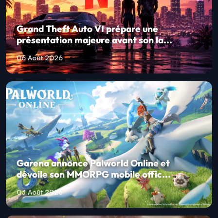
Grand Theft Auto VI prépare une
présentation majeure avant son la...
06 Août 2026
Garena annonce Palworld Online et
dévoile son MMORPG mobile offic...
03 Août 2026