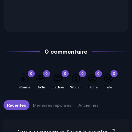
0 commentaire
0
0
0
0
0
0
👍
🤣
😍
😲
😡
😢
J'aime
Drôle
J'adore
Wouah
Fâché
Triste
Récentes
Meilleures réponses
Anciennes
Aucun commentaire. Soyez le premier ! 👇