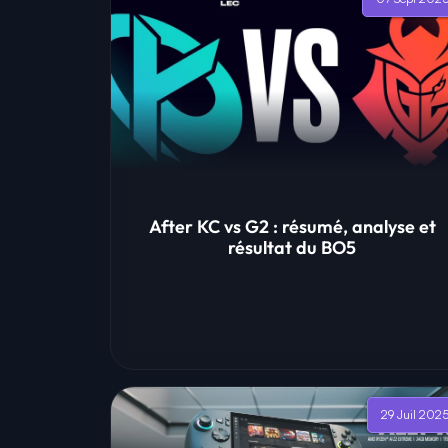
After KC vs G2 : résumé, analyse et
résultat du BO5
29 Juil 202