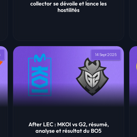
collector se dévoile et lance les
hostilités
5
14 Sept 2025
After LEC : MKOI vs G2, résumé,
analyse et résultat du BO5