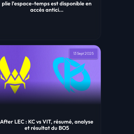
plie l’espace-temps est disponible en
accès antici...
13 Sept 2025
After LEC : KC vs VIT, résumé, analyse
et résultat du BO5