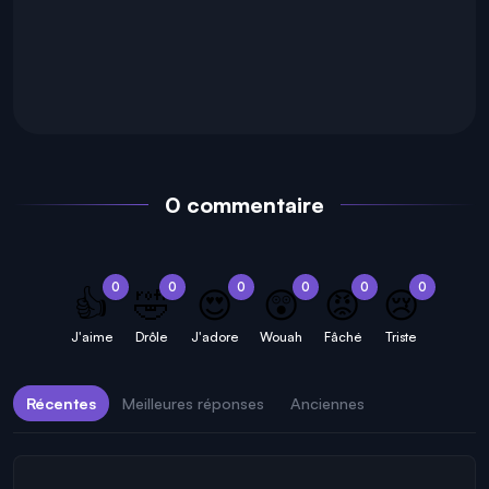
0 commentaire
0
0
0
0
0
0
👍
🤣
😍
😲
😡
😢
J'aime
Drôle
J'adore
Wouah
Fâché
Triste
Récentes
Meilleures réponses
Anciennes