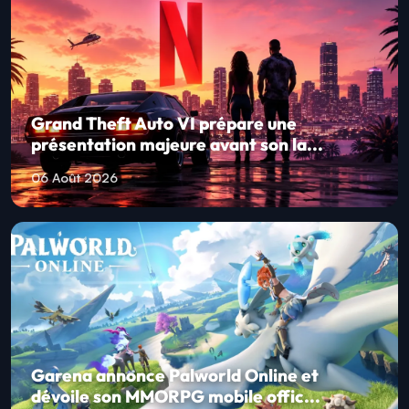
Grand Theft Auto VI prépare une
présentation majeure avant son la...
06 Août 2026
Garena annonce Palworld Online et
dévoile son MMORPG mobile offic...