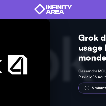
Grok d
usage l
monde 
Cassandra MO
Publié le 16 Ao
3 minut