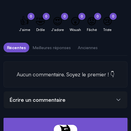
0
0
0
0
0
0
👍
🤣
😍
😲
😡
😢
J'aime
Drôle
J'adore
Wouah
Fâché
Triste
Récentes
Meilleures réponses
Anciennes
Aucun commentaire. Soyez le premier ! 👇
Écrire un commentaire