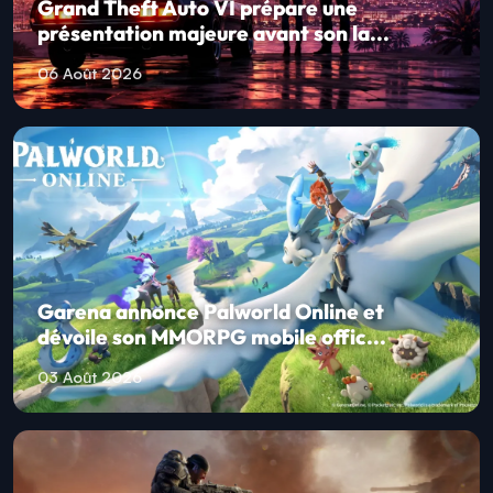
Grand Theft Auto VI prépare une
présentation majeure avant son la...
06 Août 2026
Garena annonce Palworld Online et
dévoile son MMORPG mobile offic...
03 Août 2026