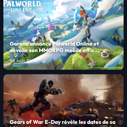
Garena annonce Palworld Online et
dévoile son MMORPG mobile offic...
03 Août 2026
Gears of War E-Day révèle les dates de sa