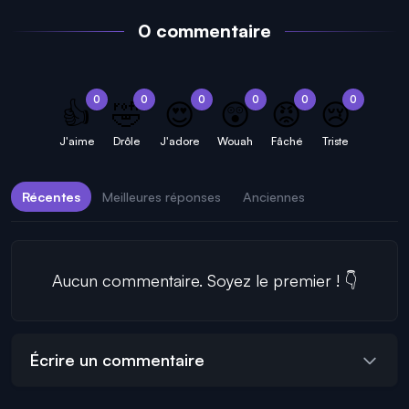
0 commentaire
0
0
0
0
0
0
👍
🤣
😍
😲
😡
😢
J'aime
Drôle
J'adore
Wouah
Fâché
Triste
Récentes
Meilleures réponses
Anciennes
Aucun commentaire. Soyez le premier ! 👇
Écrire un commentaire