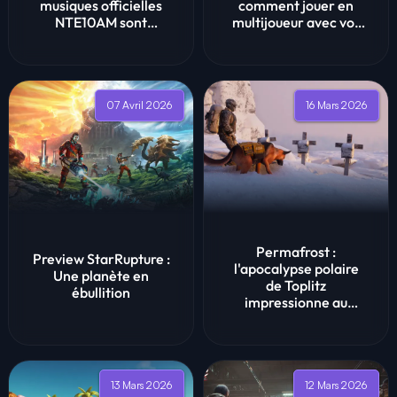
musiques officielles
comment jouer en
NTE10AM sont
multijoueur avec vos
disponibles en
amis
streaming.
07 Avril 2026
16 Mars 2026
Permafrost :
Preview StarRupture :
l'apocalypse polaire
Une planète en
de Toplitz
ébullition
impressionne au
Future Games Show
2026
13 Mars 2026
12 Mars 2026