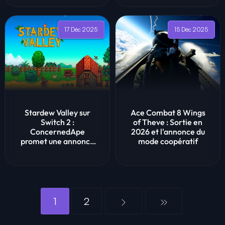
17 Déc 2025
15 Déc 2025
Stardew Valley sur
Ace Combat 8 Wings
Switch 2 :
of Theve : Sortie en
ConcernedApe
2026 et l'annonce du
promet une annonce
mode coopératif
imminente
1
2