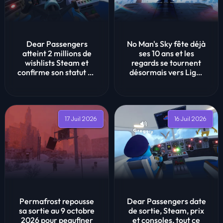
Dear Passengers
No Man's Sky fête déjà
atteint 2 millions de
ses 10 ans et les
wishlists Steam et
regards se tournent
confirme son statut de
désormais vers Light
phénomène ...
No Fire
17 Juil 2026
16 Juil 2026
Permafrost repousse
Dear Passengers date
sa sortie au 9 octobre
de sortie, Steam, prix
2026 pour peaufiner
et consoles, tout ce