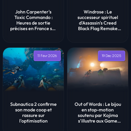
John Carpenter's
Windrose : Le
Toxic Commando :
successeur spirituel
Heures de sortie
d'Assassin's Creed
précises en France sur
Black Flag Remake
PC et consoles
avant l'heure est ...
11 Févr 2026
19 Déc 2025
Subnautica 2 confirme
Out of Words : Le bijou
son mode coop et
en stop-motion
rassure sur
soutenu par Kojima
l'optimisation
s'illustre aux Game
Awards