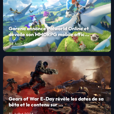
Garena annonce Palworld Online et
dévoile son MMORPG mobile offic...
03 Août 2026
Gears of War E-Day révèle les dates de sa
bêta et le contenu sur ...
31 Juillet 2026