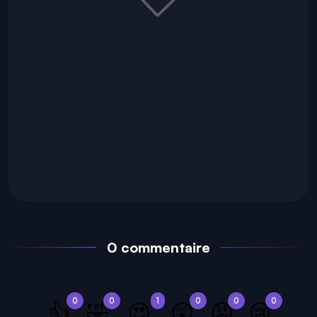
0 commentaire
0
0
1
0
0
0
👍
🤣
😍
😲
😡
😢