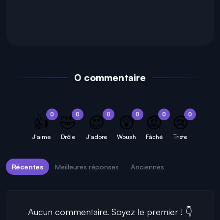
0 commentaire
0
0
0
0
0
0
👍
🤣
😍
😲
😡
😢
J'aime
Drôle
J'adore
Wouah
Fâché
Triste
Récentes
Meilleures réponses
Anciennes
Aucun commentaire. Soyez le premier ! 👇