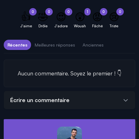
0
0
0
1
0
0
👍
🤣
😍
😲
😡
😢
J'aime
Drôle
J'adore
Wouah
Fâché
Triste
Récentes
Meilleures réponses
Anciennes
Aucun commentaire. Soyez le premier ! 👇
Écrire un commentaire