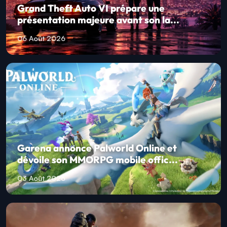
Grand Theft Auto VI prépare une
présentation majeure avant son la...
06 Août 2026
Garena annonce Palworld Online et
dévoile son MMORPG mobile offic...
03 Août 2026