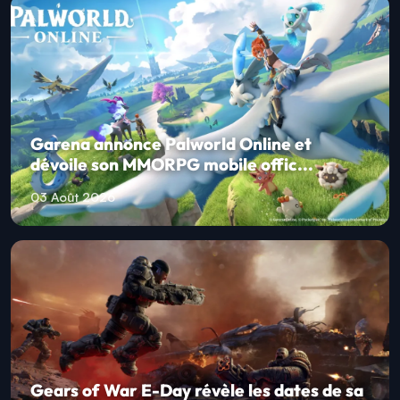
Garena annonce Palworld Online et
dévoile son MMORPG mobile offic...
03 Août 2026
Gears of War E-Day révèle les dates de sa