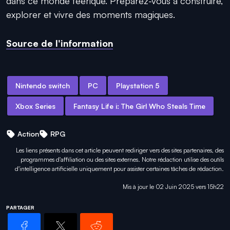
dans ce monde féerique. Préparez-vous à construire,
explorer et vivre des moments magiques.
Source de l'information
Nintendo switch
PC
Playstation 5
Xbox Series
Fantasy Life i: The Girl Who Steals Time
Action
RPG
Les liens présents dans cet article peuvent rediriger vers des sites partenaires, des
programmes d'affiliation ou des sites externes. Notre rédaction utilise des outils
d'intelligence artificielle uniquement pour
assister certaines tâches
de rédaction.
Mis à jour le 02 Juin 2025 vers 15h22
PARTAGER