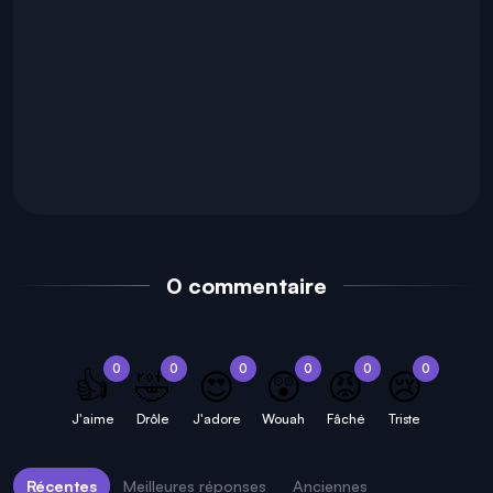
0 commentaire
0
0
0
0
0
0
👍
🤣
😍
😲
😡
😢
J'aime
Drôle
J'adore
Wouah
Fâché
Triste
Récentes
Meilleures réponses
Anciennes