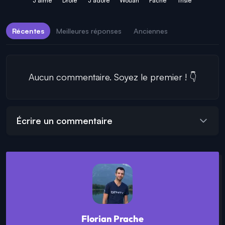
J'aime
Drôle
J'adore
Wouah
Fâché
Triste
Récentes
Meilleures réponses
Anciennes
Aucun commentaire. Soyez le premier ! 👇
Écrire un commentaire
Florian Prache