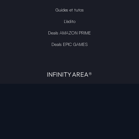
Guides et tutos
L'édito
Deals AMAZON PRIME
Deals EPIC GAMES
INFINITY AREA®
L'équipe du site
À propos
OpenCritic Outlet
Mentions légales