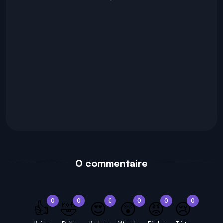
0 commentaire
0
0
0
0
0
0
👍
🤣
😍
😲
😡
😢