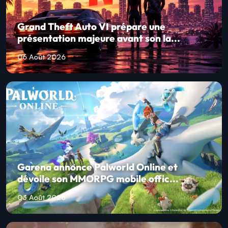
Grand Theft Auto VI prépare une
présentation majeure avant son la...
06 Août 2026
Garena annonce Palworld Online et
dévoile son MMORPG mobile offic...
03 Août 2026