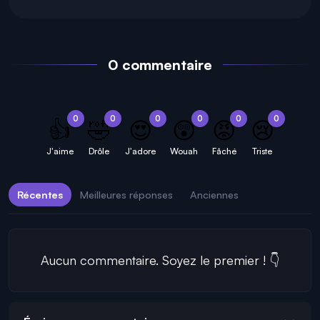
0 commentaire
0
0
0
0
0
0
👍
🤣
😍
😲
😡
😢
J'aime
Drôle
J'adore
Wouah
Fâché
Triste
Récentes
Meilleures réponses
Anciennes
Aucun commentaire. Soyez le premier ! 👇