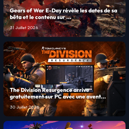
Gears of War E-Day révèle les dates de sa
bêta et le contenu sur ...
31 Juillet 2026
The Division Resurgence arrive
gratuitement sur PC avec une avent...
30 Juillet 2026