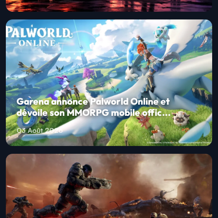
Garena annonce Palworld Online et
dévoile son MMORPG mobile offic...
03 Août 2026