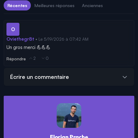
Récentes
Meilleures réponses
Anciennes
O
Oviethegr8t
• Le 5/19/2026 à 07:42 AM
Un gros merci 💪💪💪
2
0
Répondre
Écrire un commentaire
Florian Prache