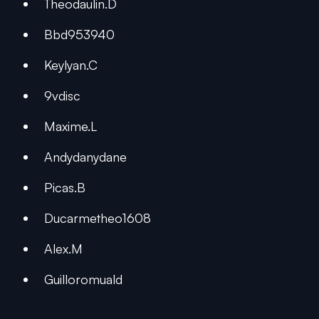
Theodaulin.D
Bbd953940
Keylyan.C
9vdisc
Maxime.L
Andydanydane
Picas.B
Ducarmetheo1608
Alex.M
Guilloromuald