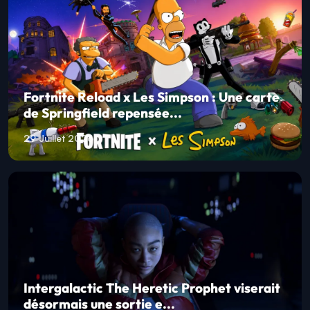
Fortnite Reload x Les Simpson : Une carte
de Springfield repensée...
29 Juillet 2026
Intergalactic The Heretic Prophet viserait
désormais une sortie e...