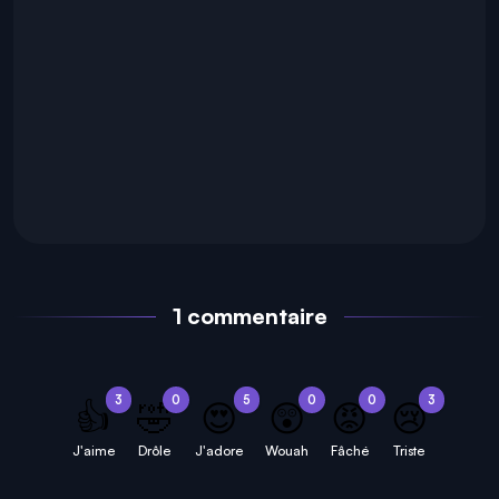
1 commentaire
3
0
5
0
0
3
👍
🤣
😍
😲
😡
😢
J'aime
Drôle
J'adore
Wouah
Fâché
Triste