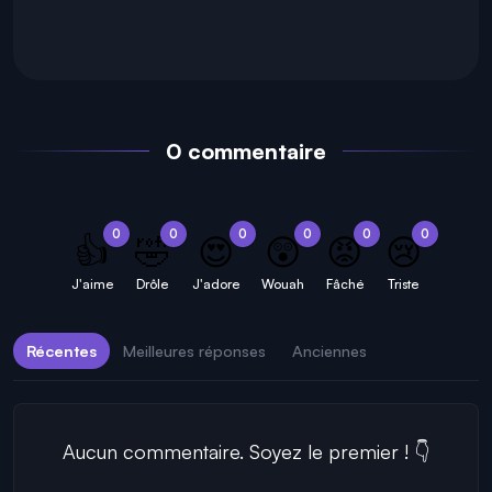
0 commentaire
0
0
0
0
0
0
👍
🤣
😍
😲
😡
😢
J'aime
Drôle
J'adore
Wouah
Fâché
Triste
Récentes
Meilleures réponses
Anciennes
Aucun commentaire. Soyez le premier ! 👇